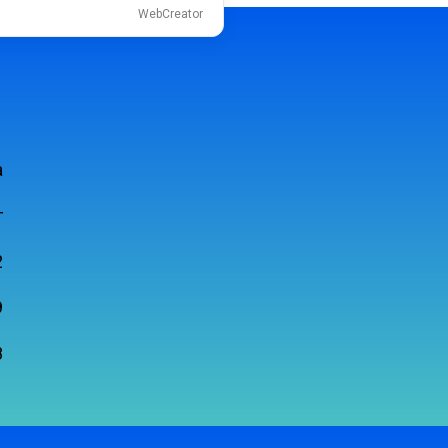
WebCreator
а
г
2
9
8