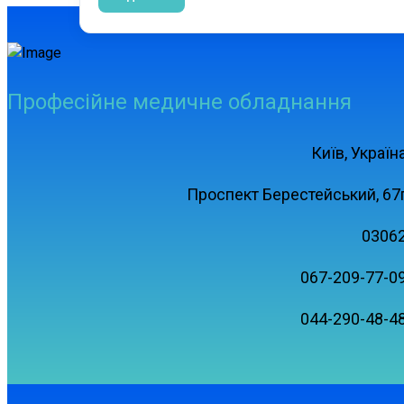
Професійне медичне обладнання
Київ, Україн
Проспект Берестейський, 67
0306
067-209-77-0
044-290-48-4