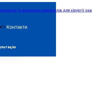
Контакти
ve">
ультацію