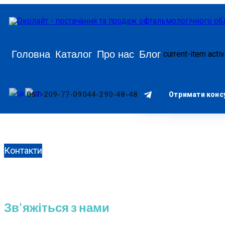
Головна
Каталог
Про нас
Блог
current-item acti
067-209-77-09
044-290-48-48
Отримати конс
Контакти
Зв'яжіться з нами