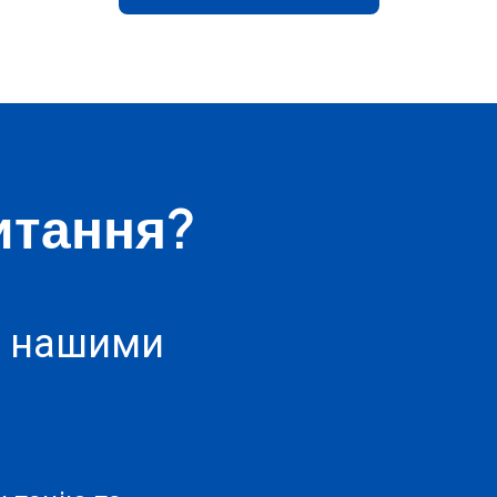
итання?
з нашими