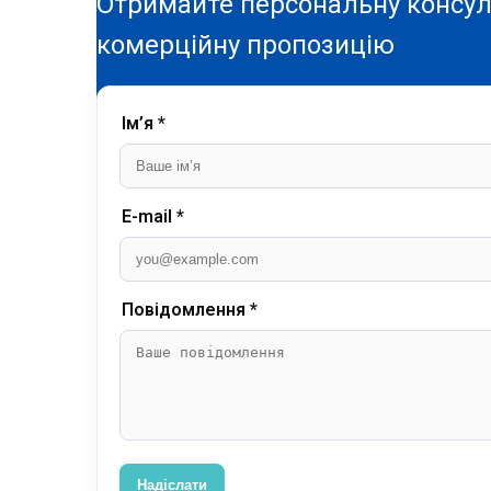
Отримайте персональну консул
комерційну пропозицію
Ім’я *
E-mail *
Повідомлення *
Надіслати